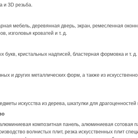
а и 3D резьба.
арная мебель, деревянная дверь, экран, ремесленная окон
, изголовья кроватей и т. д.
х букв, кристальных надписей, бластерная формовка и т. д.
ых и других металлических форм, а также из искусственног
дметы искусства из дерева, шкатулки для драгоценностей и 
во
 алюминиевая композитная панель, алюминиевая сотовая 
оизводство волнистых плит, резка искусственных плит спец