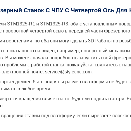
езерный Станок С ЧПУ С Четвертой Ось Для
и STM1325-R1 и STM1325-R3, оба с установленным повор
с поворотной четвертой осью в передней части фрезерного
веретенами, но оба они могут делать 3D Работы по резьбе
от показанного на видео, например, поворотный механизм
ов. Вы можете сначала попробовать запустить свой фрезерн
бо проблемы с работой станка, пожалуйста, свяжитесь с н
электронной почте: service@stylecnc.com.
 портал должен быть поднят, и размер платформы не будет з
нимать в любое время.
етр оси вращения влияет на то, будет ли поднята гантри. 
о.
ь вращения ставим под платформу, если вырезаете плоскос