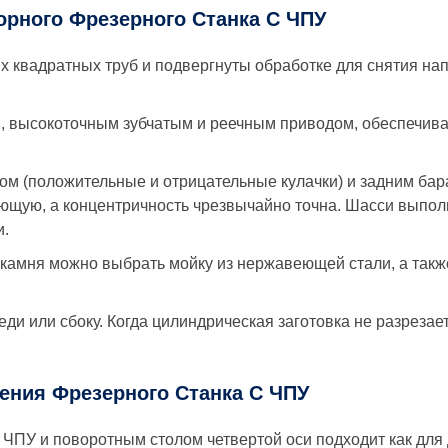
орного Фрезерного Станка С ЧПУ
ых квадратных труб и подвергнуты обработке для снятия н
, высокоточным зубчатым и реечным приводом, обеспечи
ом (положительные и отрицательные кулачки) и задним ба
ющую, а концентричность чрезвычайно точна. Шасси выполн
и.
камня можно выбрать мойку из нержавеющей стали, а такж
еди или сбоку. Когда цилиндрическая заготовка не разрезае
ения Фрезерного Станка С ЧПУ
ПУ и поворотным столом четвертой оси подходит как для д