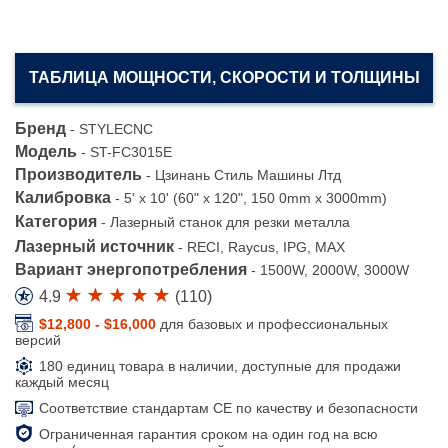
ТАБЛИЦА МОЩНОСТИ, СКОРОСТИ И ТОЛЩИНЫ
Бренд
-
STYLECNC
Модель
-
ST-FC3015E
Производитель
-
Цзинань Стиль Машины Лтд
Калибровка
-
5' x 10' (60" x 120", 150 0mm х 3000mm)
Категория
-
Лазерный станок для резки металла
Лазерный источник
-
RECI, Raycus, IPG, MAX
Вариант энергопотребления
-
1500W, 2000W, 3000W
4.9
(
110
)
$12,800 - $16,000
для базовых и профессиональных
версий
180 единиц товара в наличии, доступные для продажи
каждый месяц
Соответствие стандартам CE по качеству и безопасности
Ограниченная гарантия сроком на один год на всю